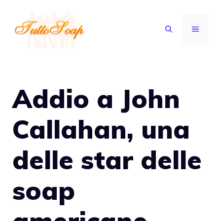
Vai
al
MENU
contenuto
Addio a John
Callahan, una
delle star delle
soap
americane