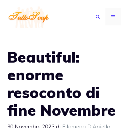
Vai
al
MENU
contenuto
Beautiful:
enorme
resoconto di
fine Novembre
30 Novembre 2023
di
Filomena D'Aniello