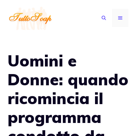
Vai
al
MENU
contenuto
Uomini e
Donne: quando
ricomincia il
programma
condotto da