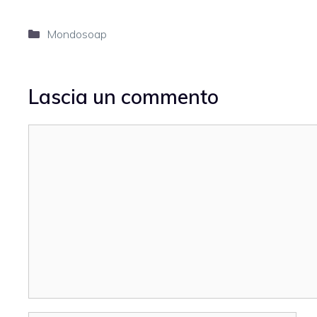
Categorie
Mondosoap
Lascia un commento
Commento