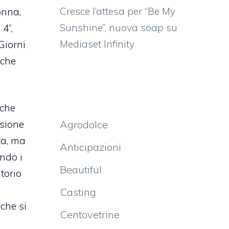
Cresce l’attesa per “Be My
onna,
Sunshine”, nuova soap su
4”,
Mediaset Infinity
 Giorni
nche
nche
Agrodolce
ssione
ta, ma
Anticipazioni
endo i
Beautiful
itorio
Casting
 che si
Centovetrine