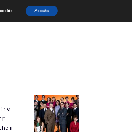
 cookie
Accetta
ETRINE
BEAUTIFUL
UN POSTO AL SOLE
fine
oap
che in