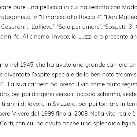
ticare pure una pellicola in cui ha recitato con Mad
otagonista in “Il maresciallo Rocca 4”, “Don Matteo 
saroni”, “L’allieva”, “Solo per amore”, “Sospetti 3”,
e anni fa. Al cinema, invece, la Luzzi era presente a
logna nel 1945, che ha avuto una grande carriera a
è diventato l’ospite speciale della ben nota trasmi
0”. La sua carriera ha preso il via come aiuto regis
tro, per poi dirigersi verso il piccolo schermo, vest
ti anni di lavoro in Svizzera, per poi tornare in terr
era Vivere dal 1999 fino al 2008. Nella vita reale è
 Corti, con cui ha avuto anche uno splendido figlio,