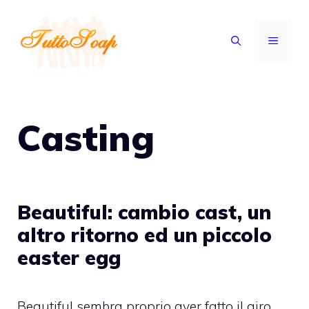
Vai
al
MENU
contenuto
Casting
Beautiful: cambio cast, un
altro ritorno ed un piccolo
easter egg
Beautiful sembra proprio aver fatto il giro