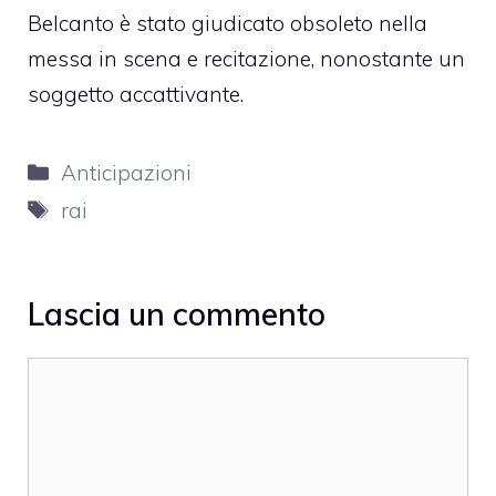
Belcanto è stato giudicato obsoleto nella
messa in scena e recitazione, nonostante un
soggetto accattivante.
Categorie
Anticipazioni
Tag
rai
Lascia un commento
Commento