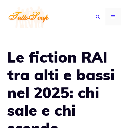
Vai
al
MENU
contenuto
Le fiction RAI
tra alti e bassi
nel 2025: chi
sale e chi
scende