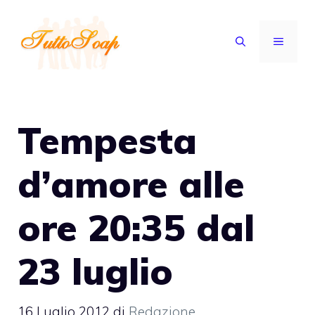
Vai
al
MENU
contenuto
Tempesta
d’amore alle
ore 20:35 dal
23 luglio
16 Luglio 2012
di
Redazione