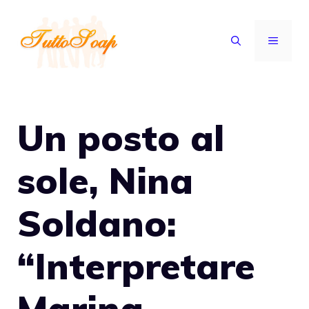
Vai
al
MENU
contenuto
Un posto al
sole, Nina
Soldano:
“Interpretare
Marina