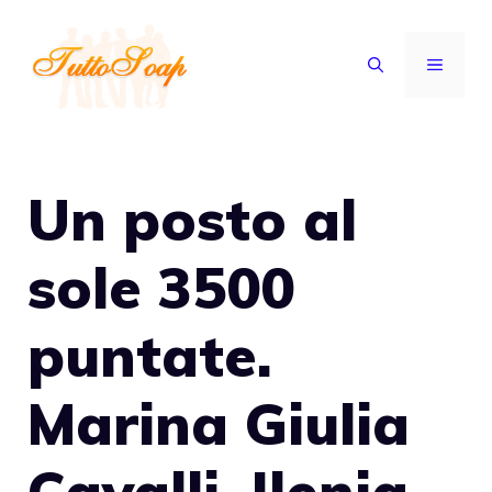
Vai
al
MENU
contenuto
Un posto al
sole 3500
puntate.
Marina Giulia
Cavalli, Ilenia