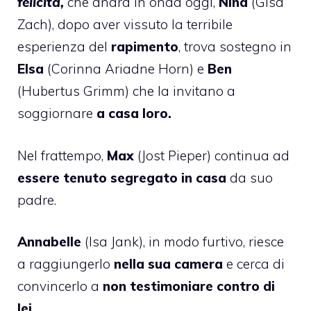
felicità,
che andrà in onda oggi,
Nina
(Gisa
Zach), dopo aver vissuto la terribile
esperienza del
rapimento
, trova sostegno in
Elsa
(Corinna Ariadne Horn) e
Ben
(Hubertus Grimm) che la invitano a
soggiornare
a casa loro.
Nel frattempo,
Max
(Jost Pieper) continua ad
essere tenuto segregato in casa
da suo
padre.
Annabelle
(Isa Jank), in modo furtivo, riesce
a raggiungerlo
nella sua camera
e cerca di
convincerlo a
non testimoniare contro di
lei.