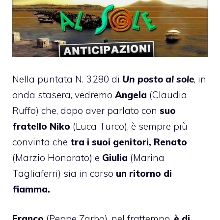
Nella puntata N. 3.280 di
Un posto al sole
, in
onda stasera, vedremo
Angela
(Claudia
Ruffo) che, dopo aver parlato con
suo
fratello Niko
(Luca Turco), è sempre più
convinta che
tra i suoi genitori, Renato
(Marzio Honorato) e
Giulia
(Marina
Tagliaferri) sia in corso
un ritorno di
fiamma.
Franco
(Peppe Zarbo), nel frattempo,
è di