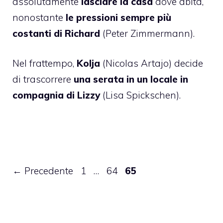
assolutamente
lasciare la casa
dove abita,
nonostante
le pressioni sempre più
costanti di Richard
(Peter Zimmermann).
Nel frattempo,
Kolja
(Nicolas Artajo) decide
di trascorrere
una serata in un locale in
compagnia di Lizzy
(Lisa Spickschen).
Pagina
Pagina
Pagina
←
Precedente
1
…
64
65