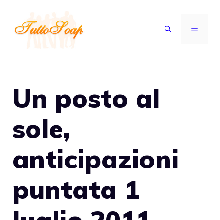
Vai
al
MENU
contenuto
Un posto al
sole,
anticipazioni
puntata 1
luglio 2011