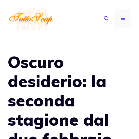
Vai
al
MENU
contenuto
Oscuro
desiderio: la
seconda
stagione dal
due febbraio