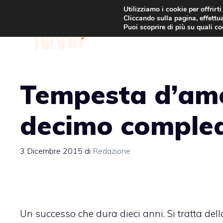
Vai
Utilizziamo i cookie per offrirt
Cliccando sulla pagina, effettua
al
Puoi scoprire di più su quali c
contenuto
Tempesta d’amo
decimo comple
3 Dicembre 2015
di
Redazione
Un successo che dura dieci anni. Si tratta de