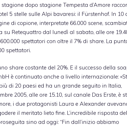
, stagione dopo stagione Tempesta d’Amore racco
el 5 stelle sulle Alpi bavaresi: il Fürstenhof. In 10
ne di copione, interpretate 66.000 scene, scambiati
 su Retequattro dal lunedì al sabato, alle ore 19.40
00.000 spettatori con oltre il 7% di share. La punt
0 spettatori.
no share costante del 20%. E il successo della so
H è continuato anche a livello internazionale: «S
 più di 20 paesi ed ha un grande seguito in Italia,
mbre 2005, alle ore 15.10, sul canale Das Erste, è s
ore, i due protagonisti Laura e Alexander avevan
ere il meritato lieto fine. L’incredibile risposta de
proseguita sino ad oggi: “Fin dall’inizio abbiamo