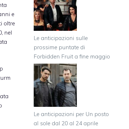
nta
 anni e
 oltre
, nel
Le anticipazioni sulle
ata
prossime puntate di
Forbidden Fruit a fine maggio
ap
turm
tata
o
Le anticipazioni per Un posto
l
al sole dal 20 al 24 aprile