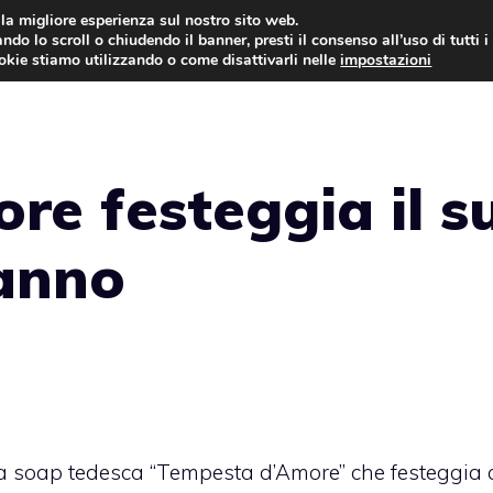
i la migliore esperienza sul nostro sito web.
ndo lo scroll o chiudendo il banner, presti il consenso all’uso di tutti i
ookie stiamo utilizzando o come disattivarli nelle
impostazioni
ANTICIPAZIONI
CENTOV
re festeggia il s
anno
lla soap tedesca “Tempesta d’Amore” che festeggia 