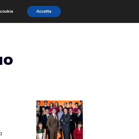
 cookie
Accetta
ETRINE
BEAUTIFUL
UN POSTO AL SOLE
uo
a