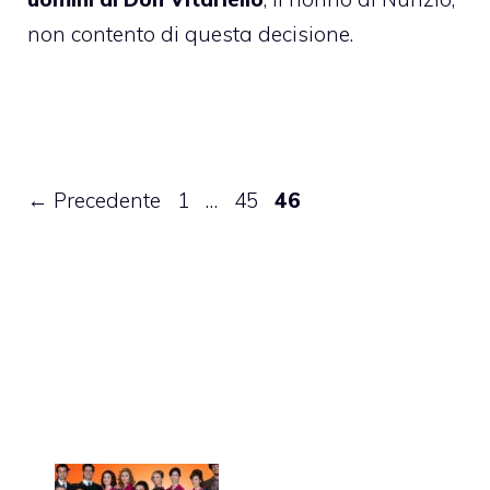
non contento di questa decisione.
Pagina
Pagina
Pagina
←
Precedente
1
…
45
46