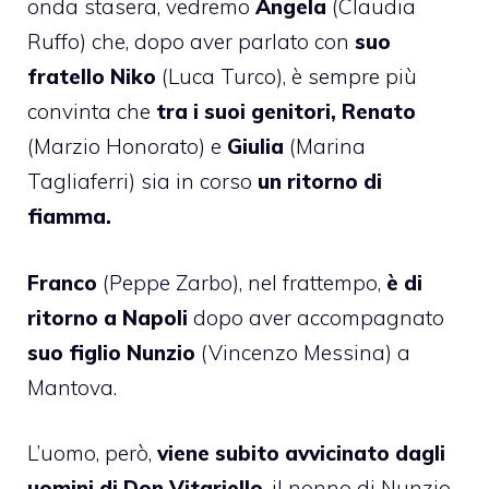
onda stasera, vedremo
Angela
(Claudia
Ruffo) che, dopo aver parlato con
suo
fratello Niko
(Luca Turco), è sempre più
convinta che
tra i suoi genitori, Renato
(Marzio Honorato) e
Giulia
(Marina
Tagliaferri) sia in corso
un ritorno di
fiamma.
Franco
(Peppe Zarbo), nel frattempo,
è di
ritorno a Napoli
dopo aver accompagnato
suo figlio Nunzio
(Vincenzo Messina) a
Mantova.
L’uomo, però,
viene subito avvicinato dagli
uomini di Don Vitariello
, il nonno di Nunzio,