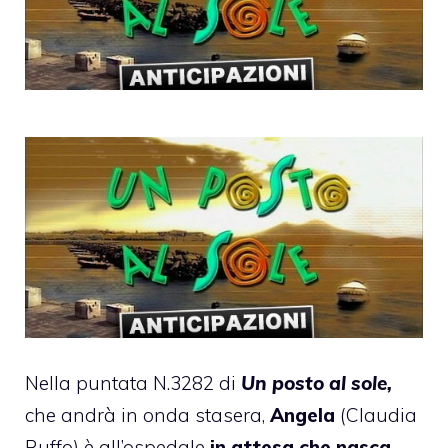
Nella puntata N.3282 di
Un posto al sole,
che andrà in onda stasera,
Angela
(Claudia
Ruffo) è all’ospedale
in attesa che nasca