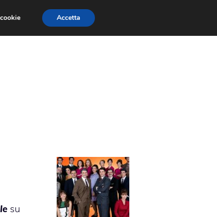
 cookie
Accetta
ETRINE
BEAUTIFUL
UN POSTO AL SOLE
le
su