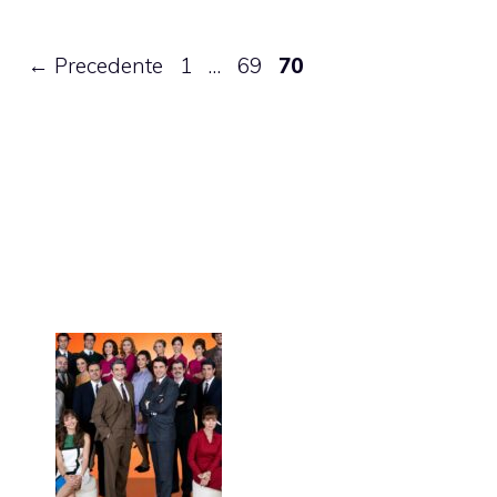
Pagina
Pagina
Pagina
←
Precedente
1
…
69
70