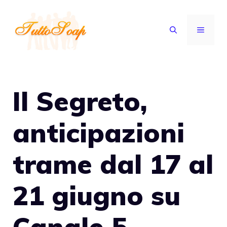
Vai
al
MENU
contenuto
Il Segreto,
anticipazioni
trame dal 17 al
21 giugno su
Canale 5