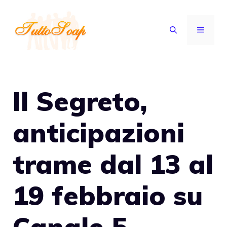
Vai
al
MENU
contenuto
Il Segreto,
anticipazioni
trame dal 13 al
19 febbraio su
Canale 5