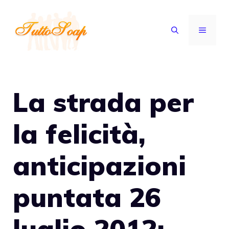
Vai
al
MENU
contenuto
La strada per
la felicità,
anticipazioni
puntata 26
luglio 2012: