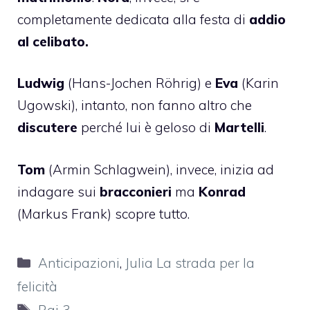
completamente dedicata alla festa di
addio
al celibato.
Ludwig
(Hans-Jochen Röhrig) e
Eva
(Karin
Ugowski), intanto, non fanno altro che
discutere
perché lui è geloso di
Martelli
.
Tom
(Armin Schlagwein), invece, inizia ad
indagare sui
bracconieri
ma
Konrad
(Markus Frank) scopre tutto.
Categorie
Anticipazioni
,
Julia La strada per la
felicità
Tag
Rai 3