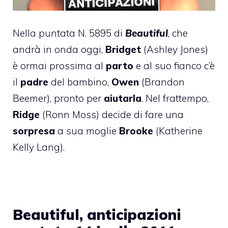
Nella puntata N. 5895 di
Beautiful
, che
andrà in onda oggi,
Bridget
(Ashley Jones)
è ormai prossima al
parto
e al suo fianco c’è
il
padre
del bambino,
Owen
(Brandon
Beemer), pronto per
aiutarla
. Nel frattempo,
Ridge
(Ronn Moss) decide di fare una
sorpresa
a sua moglie
Brooke
(Katherine
Kelly Lang).
Beautiful, anticipazioni