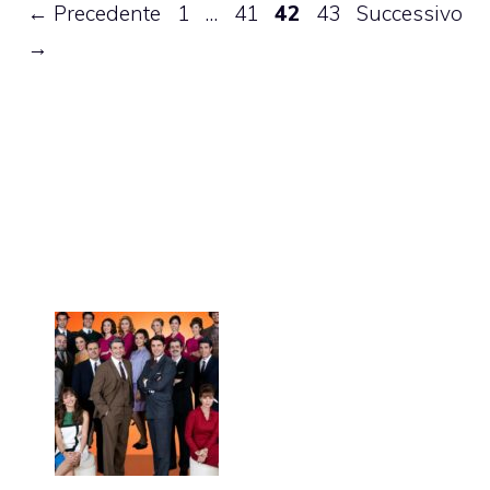
Pagina
Pagina
Pagina
Pagina
←
Precedente
1
…
41
42
43
Successivo
→