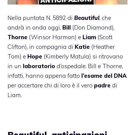
Nella puntata N. 5892 di
Beautiful
, che
andrà in onda oggi,
Bill
(Don Diamond),
Thorne
(Winsor Harmon) e
Liam
(Scott
Clifton), in compagnia di
Katie
(Heather
Tom) e
Hope
(Kimberly Matula) si ritrovano
in un
laboratorio
d’ospedale. Bill e Thorne,
infatti, hanno appena fatto
l’esame del DNA
per accertare chi di loro è il vero
padre
di
Liam.
Beautiful, anticipazioni