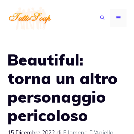
Vai
al
MENU
contenuto
Beautiful:
torna un altro
personaggio
pericoloso
15 Dicembre 2022
di
Filomena D'Aniello