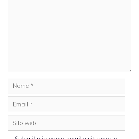
Commento
Nome
Email
Sito
web
Salva il mio nome, email e sito web in