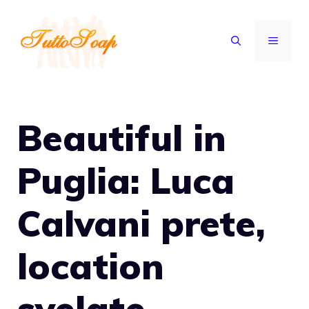
Vai
al
MENU
contenuto
Beautiful in
Puglia: Luca
Calvani prete,
location
svelate