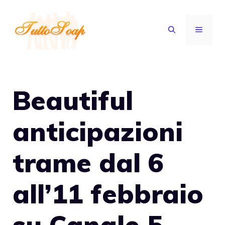
Vai
al
MENU
contenuto
Beautiful
anticipazioni
trame dal 6
all’11 febbraio
su Canale 5